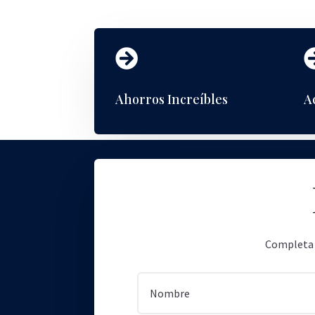

Ahorros Increíbles
A
Completa e